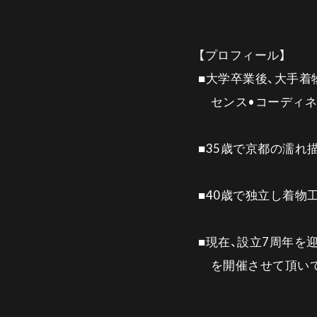
【プロフィール】
■大学卒業後、大手着
センス•コーディネ
■35歳で京都の濡れ
■40歳で独立し着物
■現在、設立7周年を
を開催させて頂いて