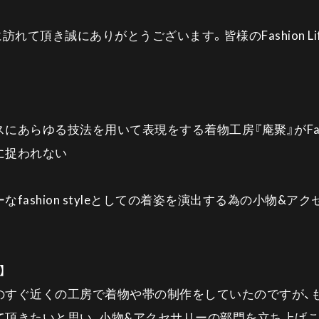
opに訪れて頂き誠にありがとうございます。皆様のFashion 
。
あらゆる技法を用いて表現をする着物工房『庵聚』がFashion 
に捉われない
fashion styleとしての着姿を演出する為の小物&ア
】
のすぐ近くの工房で着物や帯の制作をしていたのですが、
頂きたいと思い、小物&アクセサリーの部門を立ち上げこのan