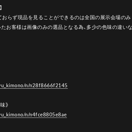
】
ておらず現品を見ることができるのは全国の展示会場のみ
に来て頂いたお客様は画像のみの選品となる為、多少の色味の違
jyu_kimono/n/n28f8666f2145
味》
jyu_kimono/n/n4fce8805e8ae