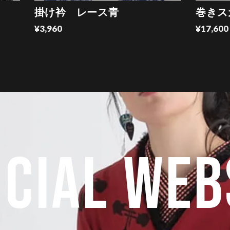
掛け衿 レース青
巻きス
¥3,960
¥17,600
ICIAL WEB