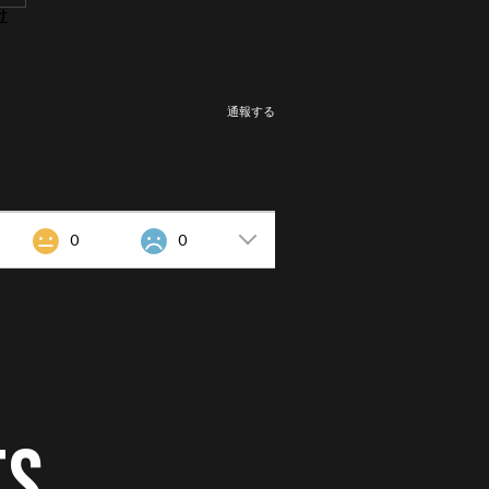
け
通報する
0
0
TS