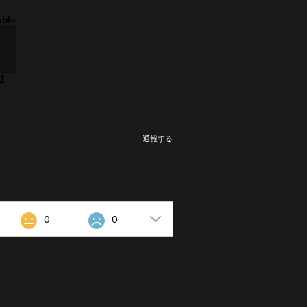
able
け
通報する
0
0