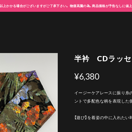
以上かかる場合がございますがご了承下さい。 物価高騰の為、商品価格が予告なしに値
半衿 CDラッ
¥6,380
イージーケアレースに振り糸
ントで多配色な柄を表現した
【遊び】を着姿の中に入れたい