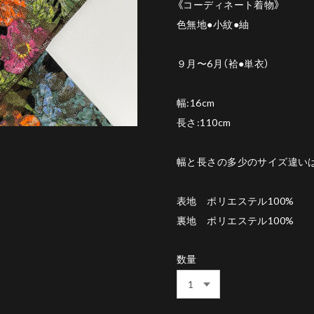
《コーディネート着物》
色無地●小紋●紬
９月〜6月（袷●単衣）
幅:16cm
長さ:110cm
幅と長さの多少のサイズ違い
表地 ポリエステル100%
裏地 ポリエステル100%
数量