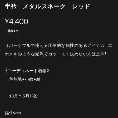
半衿 メタルスネーク レッド
¥4,400
残り1点
リバーシブルで使える圧倒的な個性のあるアイテム。エ
ナメルのような光沢でカッコよく決めたい方は是非！
《コーディネート着物》
色無地●小紋●紬
10月〜5月（袷）
幅:16cm