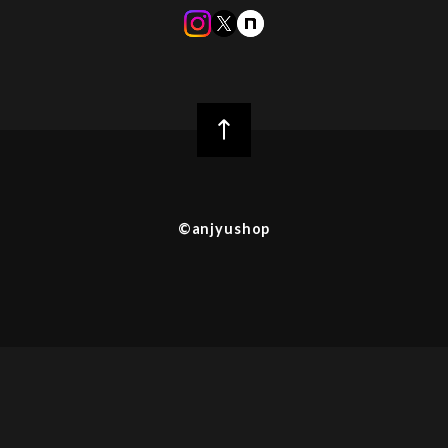
©︎anjyushop