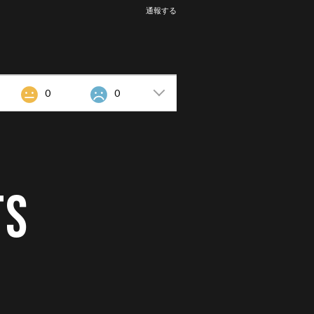
通報する
0
0
TS