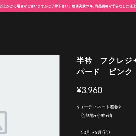
以上かかる場合がございますがご了承下さい。 物価高騰の為、商品価格が予告なしに値
半衿 フクレジ
パード ピンク
¥3,960
《コーディネート着物》
色無地●小紋●紬
10月〜5月（袷）