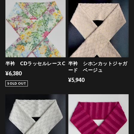
半衿 CDラッセルレースC
半衿 シホンカットジャガ
ード ベージュ
¥6,380
¥5,940
SOLD OUT